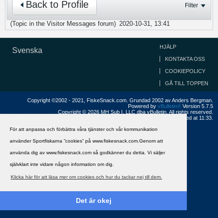
Back to Profile
Filter
(Topic in the
Visitor Messages
forum)
2020-10-31, 13:41
HJÄLP
Svenska
KONTAKTA OSS
COOKIEPOLICY
GÅ TILL TOPPEN
Copyright ©2002 - 2021, FiskeSnack.com. Grundad 2002 av Anders Bergman.
Powered by
vBulletin®
Version 5.7.5
Copyright © 2026 MH Sub I, LLC dba vBulletin. All rights reserved.
All times are GMT+1. This page was generated at 11:33.
För att anpassa och förbättra våra tjänster och vår kommunikation
använder Sportfiskarna ”cookies” på www.fiskesnack.com.Genom att
använda dig av www.fiskesnack.com så godkänner du detta. Vi säljer
självklart inte vidare någon information om dig.
Klicka här för att läsa mer om cookies och hur du tackar nej till dem.
Det är okej