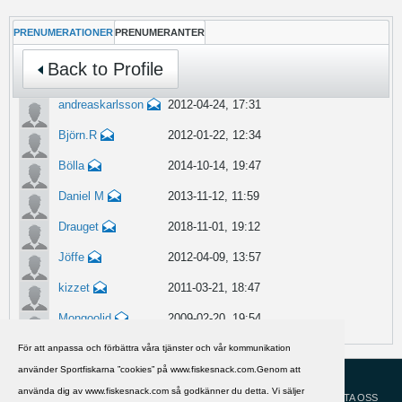
PRENUMERATIONER
PRENUMERANTER
Back to Profile
andreaskarlsson
2012-04-24, 17:31
Björn.R
2012-01-22, 12:34
Bölla
2014-10-14, 19:47
Daniel M
2013-11-12, 11:59
Drauget
2018-11-01, 19:12
Jöffe
2012-04-09, 13:57
kizzet
2011-03-21, 18:47
Mongoolid
2009-02-20, 19:54
För att anpassa och förbättra våra tjänster och vår kommunikation
använder Sportfiskarna ”cookies” på www.fiskesnack.com.Genom att
HJÄLP
Svenska
använda dig av www.fiskesnack.com så godkänner du detta. Vi säljer
KONTAKTA OSS