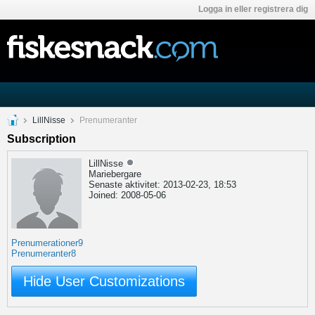
Logga in eller registrera dig
LillNisse
Prenumeranter
Subscription
LillNisse
Mariebergare
Senaste aktivitet: 2013-02-23, 18:53
Joined: 2008-05-06
Prenumerationer
9
Prenumeranter
8
Hide User Customizations