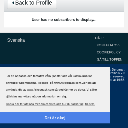
Back to Profile
User has no subscribers to display...
HJÄLP
Svenska
KONTAKTA OSS
COOKIEPOLICY
GÅ TILL TOPPEN
Copyright ©2002 - 2021, FiskeSnack.com. Grundad 2002 av Anders Bergman.
Powered by
vBulletin®
Version 5.7.5
För att anpassa och förbättra våra tjänster och vår kommunikation
Copyright © 2026 MH Sub I, LLC dba vBulletin. All rights reserved.
All times are GMT+1. This page was generated at 16:56.
använder Sportfiskarna ”cookies” på www.fiskesnack.com.Genom att
använda dig av www.fiskesnack.com så godkänner du detta. Vi säljer
självklart inte vidare någon information om dig.
Klicka här för att läsa mer om cookies och hur du tackar nej till dem.
Det är okej