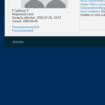
HÖSTRENSNING! H
Isborr! Mora Laze
Isfiskerulle/trollin
F Sjöborg
Ismo magnum
(To
Registered User
Unable to view su
Senaste aktivitet: 2025-07-29, 23:57
Joined: 2008-06-05
Prenumerationer
163
Prenumeranter
5
Svenska