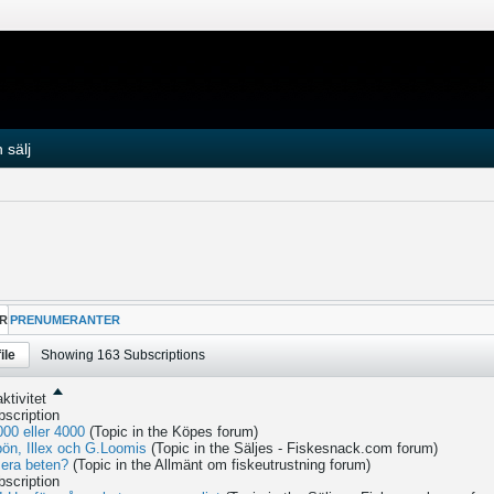
 sälj
R
PRENUMERANTER
ile
Showing
163
Subscriptions
ktivitet
bscription
000 eller 4000
(Topic in the
Köpes
forum)
ön, Illex och G.Loomis
(Topic in the
Säljes - Fiskesnack.com
forum)
 era beten?
(Topic in the
Allmänt om fiskeutrustning
forum)
bscription