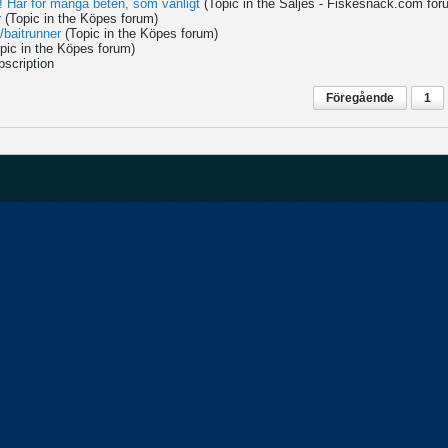
ar för många beten, som vanligt
(Topic in the
Säljes - Fiskesnack.com
for
r
(Topic in the
Köpes
forum)
g/baitrunner
(Topic in the
Köpes
forum)
pic in the
Köpes
forum)
bscription
Föregående
1