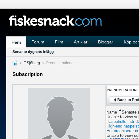
Forum
Film
Artiklar
Bloggar
Köp och
Hem
Senaste dygnets inlägg
F Sjöborg
Prenumerationer
Subscription
PRENUMERATIONE
Back to Prof
Name
Senaste a
Unable to view su
Haspelrulle i str 3
High-end haspelsp
Hur organiserar ni
Unable to view su