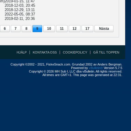
um)
2019-01-15, 11:47
2018-12-03, 20:45
2018-12-29, 13:11
2022-05-05, 08:37
2019-02-11, 20:36
6
7
8
9
10
11
12
17
Nästa
HJÄLP
KONTAKTA OSS
COOKIEPOLICY
GÅ TILL TOPPEN
Copyright ©2002 - 2021, FiskeSnack.com. Grundad 2002 av Anders Bergman.
Powered by
vBulletin®
Version 5.7.5
Copyright © 2026 MH Sub I, LLC dba vBulletin. All rights reserved.
All times are GMT+1. This page was generated at 22:31.