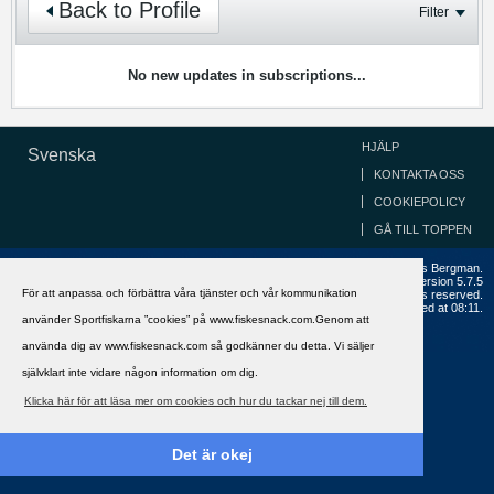
Back to Profile
Filter
No new updates in subscriptions...
HJÄLP
Svenska
KONTAKTA OSS
COOKIEPOLICY
GÅ TILL TOPPEN
Copyright ©2002 - 2021, FiskeSnack.com. Grundad 2002 av Anders Bergman.
Powered by
vBulletin®
Version 5.7.5
För att anpassa och förbättra våra tjänster och vår kommunikation
Copyright © 2026 MH Sub I, LLC dba vBulletin. All rights reserved.
All times are GMT+1. This page was generated at 08:11.
använder Sportfiskarna ”cookies” på www.fiskesnack.com.Genom att
använda dig av www.fiskesnack.com så godkänner du detta. Vi säljer
självklart inte vidare någon information om dig.
Klicka här för att läsa mer om cookies och hur du tackar nej till dem.
Det är okej