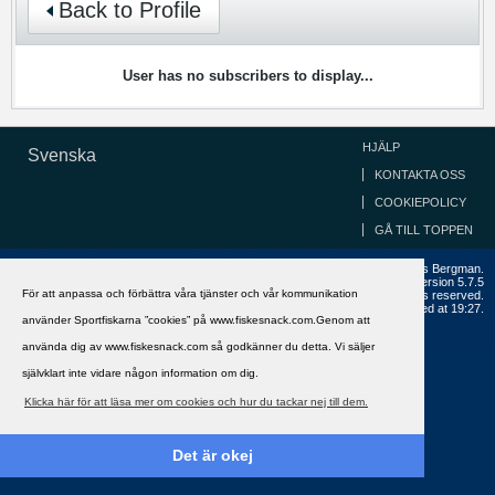
Back to Profile
User has no subscribers to display...
HJÄLP
Svenska
KONTAKTA OSS
COOKIEPOLICY
GÅ TILL TOPPEN
Copyright ©2002 - 2021, FiskeSnack.com. Grundad 2002 av Anders Bergman.
Powered by
vBulletin®
Version 5.7.5
För att anpassa och förbättra våra tjänster och vår kommunikation
Copyright © 2026 MH Sub I, LLC dba vBulletin. All rights reserved.
All times are GMT+1. This page was generated at 19:27.
använder Sportfiskarna ”cookies” på www.fiskesnack.com.Genom att
använda dig av www.fiskesnack.com så godkänner du detta. Vi säljer
självklart inte vidare någon information om dig.
Klicka här för att läsa mer om cookies och hur du tackar nej till dem.
Det är okej