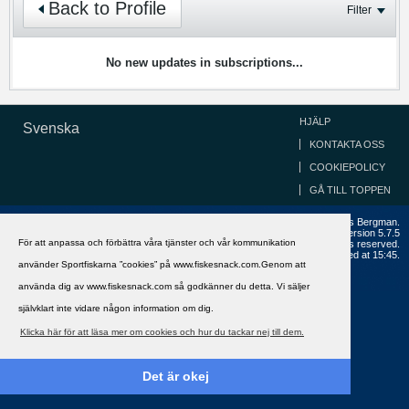
Back to Profile
Filter
No new updates in subscriptions...
HJÄLP
Svenska
KONTAKTA OSS
COOKIEPOLICY
GÅ TILL TOPPEN
Copyright ©2002 - 2021, FiskeSnack.com. Grundad 2002 av Anders Bergman.
Powered by
vBulletin®
Version 5.7.5
För att anpassa och förbättra våra tjänster och vår kommunikation
Copyright © 2026 MH Sub I, LLC dba vBulletin. All rights reserved.
All times are GMT+1. This page was generated at 15:45.
använder Sportfiskarna ”cookies” på www.fiskesnack.com.Genom att
använda dig av www.fiskesnack.com så godkänner du detta. Vi säljer
självklart inte vidare någon information om dig.
Klicka här för att läsa mer om cookies och hur du tackar nej till dem.
Det är okej