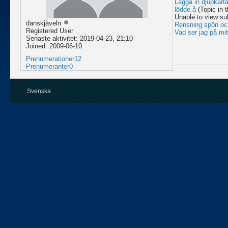
Lägga in djupkart
lödde å
(Topic in 
Unable to view su
danskjäveln
Rensning spön och
Registered User
Vad ser jag på mit
Senaste aktivitet: 2019-04-23, 21:10
Joined: 2009-06-10
Prenumerationer
12
Prenumeranter
0
Svenska