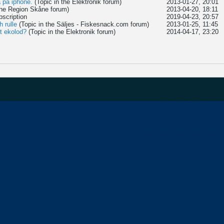
a på iphone.
(Topic in the
Elektronik
forum)
2013-01-27, 20:01
the
Region Skåne
forum)
2013-04-20, 18:11
bscription
2019-04-23, 20:57
 rulle
(Topic in the
Säljes - Fiskesnack.com
forum)
2013-01-25, 11:45
t ekolod?
(Topic in the
Elektronik
forum)
2014-04-17, 23:20