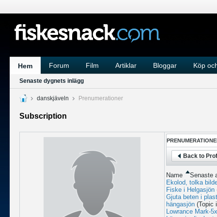
Forum
Film
Artiklar
Bloggar
Köp och
Hem
Senaste dygnets inlägg
danskjäveln
Prenumerationer
Subscription
PRENUMERATIONE
Back to Prof
Name
Senaste a
Ekolod, tolka bild
Fiske i Helgasjön
Gjuta beten i plas
hängasjön
(Topic 
Lowrance Mark-5x P