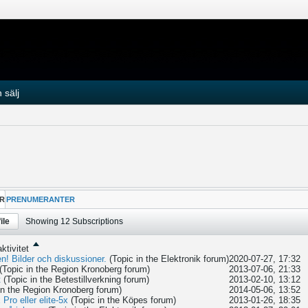
 sälj
R
PRENUMERANTER
ile
Showing
12
Subscriptions
ktivitet
en! Bilder och diskussioner.
(Topic in the
Elektronik
forum)
2020-07-27, 17:32
(Topic in the
Region Kronoberg
forum)
2013-07-06, 21:33
t
(Topic in the
Betestillverkning
forum)
2013-02-10, 13:12
in the
Region Kronoberg
forum)
2014-05-06, 13:52
ro eller elite-5x
(Topic in the
Köpes
forum)
2013-01-26, 18:35