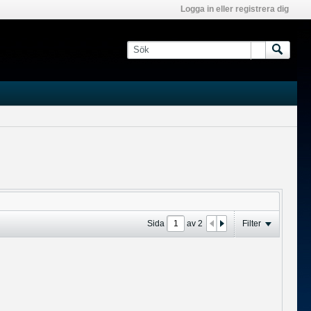
Logga in eller registrera dig
Sida
av
2
Filter