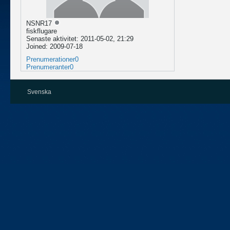
NSNR17
fiskflugare
Senaste aktivitet: 2011-05-02, 21:29
Joined: 2009-07-18
Prenumerationer
0
Prenumeranter
0
Svenska