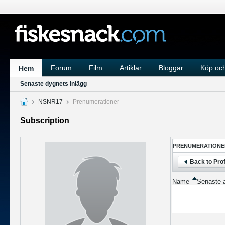
Forum
Film
Artiklar
Bloggar
Köp och
Hem
Senaste dygnets inlägg
NSNR17
Prenumerationer
Subscription
PRENUMERATIONE
Back to Prof
Name
Senaste a