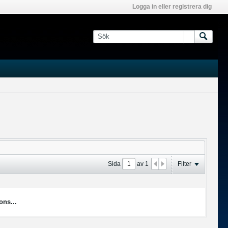
Logga in eller registrera dig
Sida
av
1
Filter
ons...