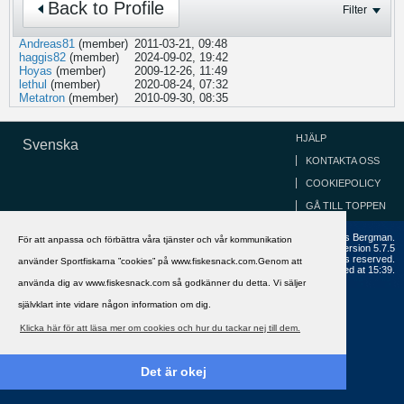
Back to Profile
Filter
Andreas81
(member)
2011-03-21, 09:48
haggis82
(member)
2024-09-02, 19:42
Hoyas
(member)
2009-12-26, 11:49
lethul
(member)
2020-08-24, 07:32
Metatron
(member)
2010-09-30, 08:35
HJÄLP
Svenska
KONTAKTA OSS
COOKIEPOLICY
GÅ TILL TOPPEN
Copyright ©2002 - 2021, FiskeSnack.com. Grundad 2002 av Anders Bergman.
För att anpassa och förbättra våra tjänster och vår kommunikation
Powered by
vBulletin®
Version 5.7.5
Copyright © 2026 MH Sub I, LLC dba vBulletin. All rights reserved.
använder Sportfiskarna ”cookies” på www.fiskesnack.com.Genom att
All times are GMT+1. This page was generated at 15:39.
använda dig av www.fiskesnack.com så godkänner du detta. Vi säljer
självklart inte vidare någon information om dig.
Klicka här för att läsa mer om cookies och hur du tackar nej till dem.
Det är okej