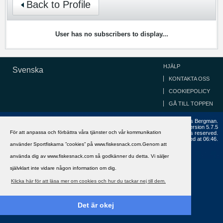
Back to Profile
User has no subscribers to display...
HJÄLP
Svenska
KONTAKTA OSS
COOKIEPOLICY
GÅ TILL TOPPEN
Copyright ©2002 - 2021, FiskeSnack.com. Grundad 2002 av Anders Bergman.
Powered by
vBulletin®
Version 5.7.5
För att anpassa och förbättra våra tjänster och vår kommunikation
Copyright © 2026 MH Sub I, LLC dba vBulletin. All rights reserved.
All times are GMT+1. This page was generated at 06:46.
använder Sportfiskarna ”cookies” på www.fiskesnack.com.Genom att
använda dig av www.fiskesnack.com så godkänner du detta. Vi säljer
självklart inte vidare någon information om dig.
Klicka här för att läsa mer om cookies och hur du tackar nej till dem.
Det är okej