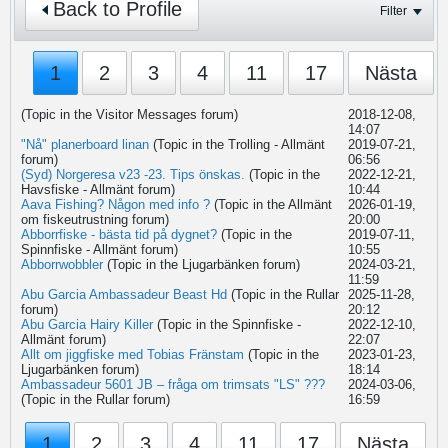
Back to Profile
Filter
1
2
3
4
11
17
Nästa
(Topic in the
Visitor Messages
forum)
2018-12-08,
14:07
"Nå" planerboard linan
(Topic in the
Trolling - Allmänt
2019-07-21,
forum)
06:56
(Syd) Norgeresa v23 -23. Tips önskas.
(Topic in the
2022-12-21,
Havsfiske - Allmänt
forum)
10:44
Aava Fishing? Någon med info ?
(Topic in the
Allmänt
2026-01-19,
om fiskeutrustning
forum)
20:00
Abborrfiske - bästa tid på dygnet?
(Topic in the
2019-07-11,
Spinnfiske - Allmänt
forum)
10:55
Abborrwobbler
(Topic in the
Ljugarbänken
forum)
2024-03-21,
11:59
Abu Garcia Ambassadeur Beast Hd
(Topic in the
Rullar
2025-11-28,
forum)
20:12
Abu Garcia Hairy Killer
(Topic in the
Spinnfiske -
2022-12-10,
Allmänt
forum)
22:07
Allt om jiggfiske med Tobias Fränstam
(Topic in the
2023-01-23,
Ljugarbänken
forum)
18:14
Ambassadeur 5601 JB – fråga om trimsats "LS" ???
2024-03-06,
(Topic in the
Rullar
forum)
16:59
1
2
3
4
11
17
Nästa