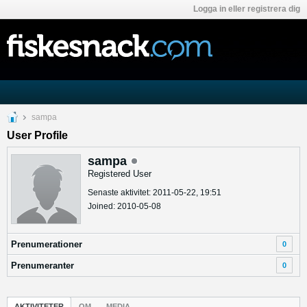
Logga in eller registrera dig
sampa
User Profile
sampa
Registered User
Senaste aktivitet: 2011-05-22, 19:51
Joined: 2010-05-08
Prenumerationer
0
Prenumeranter
0
AKTIVITETER
OM
MEDIA