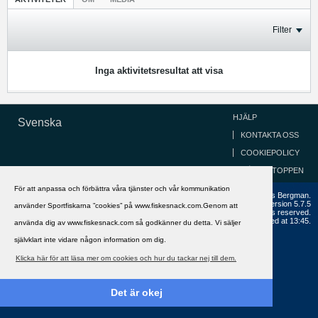
Filter
Inga aktivitetsresultat att visa
HJÄLP
Svenska
KONTAKTA OSS
COOKIEPOLICY
GÅ TILL TOPPEN
För att anpassa och förbättra våra tjänster och vår kommunikation
Copyright ©2002 - 2021, FiskeSnack.com. Grundad 2002 av Anders Bergman.
Powered by
vBulletin®
Version 5.7.5
använder Sportfiskarna ”cookies” på www.fiskesnack.com.Genom att
Copyright © 2026 MH Sub I, LLC dba vBulletin. All rights reserved.
All times are GMT+1. This page was generated at 13:45.
använda dig av www.fiskesnack.com så godkänner du detta. Vi säljer
självklart inte vidare någon information om dig.
Klicka här för att läsa mer om cookies och hur du tackar nej till dem.
Det är okej