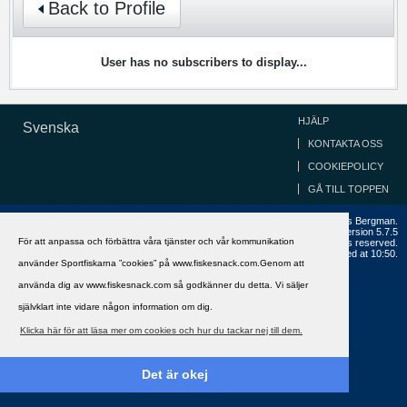
Back to Profile
User has no subscribers to display...
HJÄLP
Svenska
KONTAKTA OSS
COOKIEPOLICY
GÅ TILL TOPPEN
Copyright ©2002 - 2021, FiskeSnack.com. Grundad 2002 av Anders Bergman.
Powered by
vBulletin®
Version 5.7.5
För att anpassa och förbättra våra tjänster och vår kommunikation
Copyright © 2026 MH Sub I, LLC dba vBulletin. All rights reserved.
All times are GMT+1. This page was generated at 10:50.
använder Sportfiskarna ”cookies” på www.fiskesnack.com.Genom att
använda dig av www.fiskesnack.com så godkänner du detta. Vi säljer
självklart inte vidare någon information om dig.
Klicka här för att läsa mer om cookies och hur du tackar nej till dem.
Det är okej