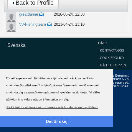
Back to Profile
greatdanne
2016-06-24, 22:38
VJ-Fishingteam
2013-04-24, 13:10
HJÄLP
Svenska
KONTAKTA OSS
COOKIEPOLICY
GÅ TILL TOPPEN
Copyright ©2002 - 2021, FiskeSnack.com. Grundad 2002 av Anders Bergman.
För att anpassa och förbättra våra tjänster och vår kommunikation
Powered by
vBulletin®
Version 5.7.5
Copyright © 2026 MH Sub I, LLC dba vBulletin. All rights reserved.
använder Sportfiskarna ”cookies” på www.fiskesnack.com.Genom att
All times are GMT+1. This page was generated at 12:41.
använda dig av www.fiskesnack.com så godkänner du detta. Vi säljer
självklart inte vidare någon information om dig.
Klicka här för att läsa mer om cookies och hur du tackar nej till dem.
Det är okej