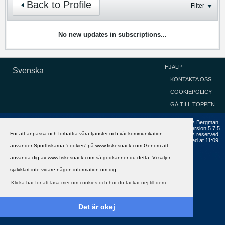
Back to Profile
Filter
No new updates in subscriptions...
HJÄLP
Svenska
KONTAKTA OSS
COOKIEPOLICY
GÅ TILL TOPPEN
Copyright ©2002 - 2021, FiskeSnack.com. Grundad 2002 av Anders Bergman.
Powered by
vBulletin®
Version 5.7.5
För att anpassa och förbättra våra tjänster och vår kommunikation
Copyright © 2026 MH Sub I, LLC dba vBulletin. All rights reserved.
All times are GMT+1. This page was generated at 11:09.
använder Sportfiskarna ”cookies” på www.fiskesnack.com.Genom att
använda dig av www.fiskesnack.com så godkänner du detta. Vi säljer
självklart inte vidare någon information om dig.
Klicka här för att läsa mer om cookies och hur du tackar nej till dem.
Det är okej