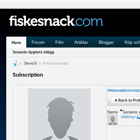
Forum
Film
Artiklar
Bloggar
Köp och
Hem
Senaste dygnets inlägg
SteveSl
Prenumeranter
Subscription
PRENUMERATIONE
Back to Prof
Name
Senaste a
slättmyr