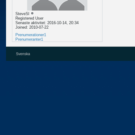
SteveSl
Registered User
Senaste aktivitet: 2016-10-14, 20:34
Joined: 2010-07-22
Prenumerationer
1
Prenumeranter
1
Svenska