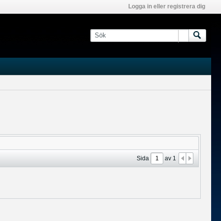
Logga in eller registrera dig
Sida
av
1