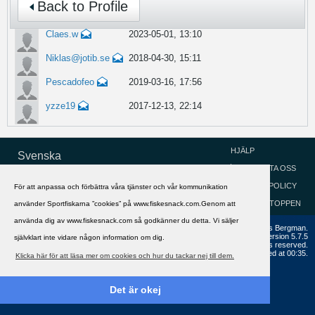
Back to Profile
Claes.w
2023-05-01, 13:10
Niklas@jotib.se
2018-04-30, 15:11
Pescadofeo
2019-03-16, 17:56
yzze19
2017-12-13, 22:14
HJÄLP
Svenska
KONTAKTA OSS
COOKIEPOLICY
För att anpassa och förbättra våra tjänster och vår kommunikation
GÅ TILL TOPPEN
använder Sportfiskarna ”cookies” på www.fiskesnack.com.Genom att
använda dig av www.fiskesnack.com så godkänner du detta. Vi säljer
Copyright ©2002 - 2021, FiskeSnack.com. Grundad 2002 av Anders Bergman.
Powered by
vBulletin®
Version 5.7.5
självklart inte vidare någon information om dig.
Copyright © 2026 MH Sub I, LLC dba vBulletin. All rights reserved.
All times are GMT+1. This page was generated at 00:35.
Klicka här för att läsa mer om cookies och hur du tackar nej till dem.
Det är okej