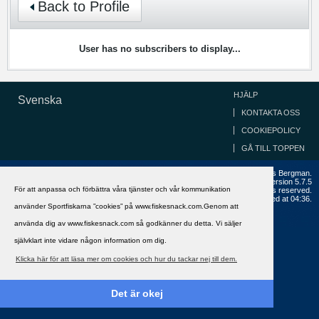
Back to Profile
User has no subscribers to display...
HJÄLP
Svenska
KONTAKTA OSS
COOKIEPOLICY
GÅ TILL TOPPEN
Copyright ©2002 - 2021, FiskeSnack.com. Grundad 2002 av Anders Bergman.
Powered by
vBulletin®
Version 5.7.5
För att anpassa och förbättra våra tjänster och vår kommunikation
Copyright © 2026 MH Sub I, LLC dba vBulletin. All rights reserved.
All times are GMT+1. This page was generated at 04:36.
använder Sportfiskarna ”cookies” på www.fiskesnack.com.Genom att
använda dig av www.fiskesnack.com så godkänner du detta. Vi säljer
självklart inte vidare någon information om dig.
Klicka här för att läsa mer om cookies och hur du tackar nej till dem.
Det är okej