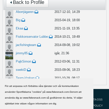
Back to Profile
Aborrjägaren
2017-12-10, 14:29
Big
2015-04-19, 18:00
Ekaa
2021-11-19, 13:35
Fiskkonservator Lubbe
2014-10-21, 19:49
jacfishingteam
2014-09-08, 19:02
jimmy85
igår, 21:36
PajkSimon
2012-03-06, 11:31
swekiD
2015-09-06, 18:23
Team-Vraken
2011-10-29, 08:17
För att anpassa och förbättra våra tjänster och vår kommunikation
använder Sportfiskarna ”cookies” på www.fiskesnack.com.Genom att
HJÄLP
Svenska
använda dig av www.fiskesnack.com så godkänner du detta. Vi säljer
KONTAKTA OSS
självklart inte vidare någon information om dig.
COOKIEPOLICY