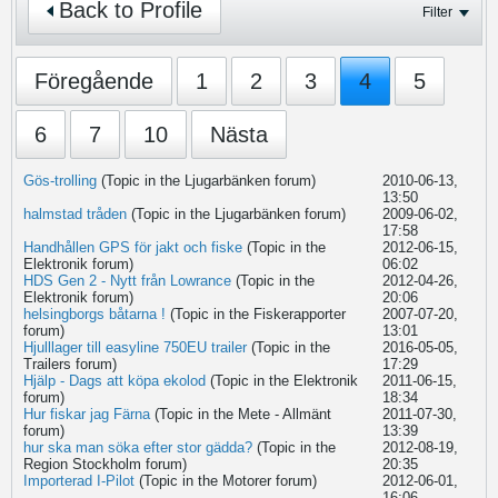
Back to Profile
Filter
Föregående
1
2
3
4
5
6
7
10
Nästa
Gös-trolling
(Topic in the
Ljugarbänken
forum)
2010-06-13,
13:50
halmstad tråden
(Topic in the
Ljugarbänken
forum)
2009-06-02,
17:58
Handhållen GPS för jakt och fiske
(Topic in the
2012-06-15,
Elektronik
forum)
06:02
HDS Gen 2 - Nytt från Lowrance
(Topic in the
2012-04-26,
Elektronik
forum)
20:06
helsingborgs båtarna !
(Topic in the
Fiskerapporter
2007-07-20,
forum)
13:01
Hjulllager till easyline 750EU trailer
(Topic in the
2016-05-05,
Trailers
forum)
17:29
Hjälp - Dags att köpa ekolod
(Topic in the
Elektronik
2011-06-15,
forum)
18:34
Hur fiskar jag Färna
(Topic in the
Mete - Allmänt
2011-07-30,
forum)
13:39
hur ska man söka efter stor gädda?
(Topic in the
2012-08-19,
Region Stockholm
forum)
20:35
Importerad I-Pilot
(Topic in the
Motorer
forum)
2012-06-01,
16:06