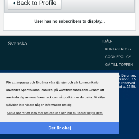
Back to Profile
User has no subscribers to display...
HJÄLP
Svenska
KONTAKTA OSS
COOKIEPOLICY
GÅ TILL TOPPEN
Copyright ©2002 - 2021, FiskeSnack.com. Grundad 2002 av Anders Bergman.
Powered by
vBulletin®
Version 5.7.5
För att anpassa och förbättra våra tjänster och vår kommunikation
Copyright © 2026 MH Sub I, LLC dba vBulletin. All rights reserved.
All times are GMT+1. This page was generated at 22:59.
använder Sportfiskarna ”cookies” på www.fiskesnack.com.Genom att
använda dig av www.fiskesnack.com så godkänner du detta. Vi säljer
självklart inte vidare någon information om dig.
Klicka här för att läsa mer om cookies och hur du tackar nej till dem.
Det är okej