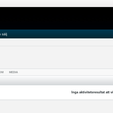
 sälj
OM
MEDIA
Inga aktivitetsresultat att v