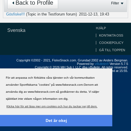
Back to Profile
Filter
Gösfiske!!!
(Topic in the
Testforum
forum)
2011-12-13, 19:43
HJÄLP
Svenska
KONTAKTA OSS
COOKIEPOLICY
GÅ TILL TOPPEN
Copyright ©2002 - 2021, FiskeSnack.com. Grundad 2002 av Anders Bergman.
Powered by
vBulletin®
Version 5.7.5
Copyright © 2026 MH Sub I, LLC dba vBulletin. All rights reserved.
All times are GMT+1. This page was generated at 15:55.
För att anpassa och förbättra våra tjänster och vår kommunikation
använder Sportfiskarna ”cookies” på www.fiskesnack.com.Genom att
använda dig av www.fiskesnack.com så godkänner du detta. Vi säljer
självklart inte vidare någon information om dig.
Klicka här för att läsa mer om cookies och hur du tackar nej till dem.
Det är okej