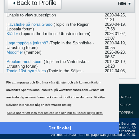
Back to Profile
Filter
Unable to view subscription
2020-04-25,
11:21
Havsfiske på norra Gräsö
(Topic in the
Region
2020-04-19,
Uppsala
forum)
17:58
Kläder
(Topic in the
Trolling - Utrustning
forum)
2026-01-02,
13:07
Laga toppögla jerkspö?
(Topic in the
Spinnfiske -
2020-04-19,
Utrustning
forum)
00:55
Moddifier
(member)
2026-06-23,
06:37
Problem med isborr.
(Topic in the
Vinterfiske -
2019-02-19,
Utrustning
forum)
14:28
Tomic 10st nya säljes
(Topic in the
Säljes -
2012-04-03,
Fiskesnack.com
forum)
21:32
För att anpassa och förbättra våra tjänster och vår kommunikation
HJÄLP
använder Sportfiskarna ”cookies” på www.fiskesnack.com.Genom att
Svenska
KONTAKTA OSS
använda dig av www.fiskesnack.com så godkänner du detta. Vi säljer
självklart inte vidare någon information om dig.
COOKIEPOLICY
GÅ TILL TOPPEN
Klicka här för att läsa mer om cookies och hur du tackar nej till dem.
Copyright ©2002 - 2021, FiskeSnack.com. Grundad 2002 av Anders Bergman.
Powered by
vBulletin®
Version 5.7.5
Det är okej
Copyright © 2026 MH Sub I, LLC dba vBulletin. All rights reserved.
All times are GMT+1. This page was generated at 09:10.