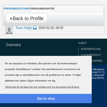
PRENUMERATIONER
PRENUMERANTER
Back to Profile
Team Helgö
2016-02-28, 08:05
HJÄLP
Svenska
KONTAKTA OSS
COOKIEPOLICY
GÅ TILL TOPPEN
För att anpassa och förbättra våra tjänster och vår kommunikation
använder Sportfiskarna ”cookies” på www.fiskesnack.com.Genom att
Copyright ©2002 - 2021, FiskeSnack.com. Grundad 2002 av Anders Bergman.
Powered by
vBulletin®
Version 5.7.5
använda dig av www.fiskesnack.com så godkänner du detta. Vi säljer
Copyright © 2026 MH Sub I, LLC dba vBulletin. All rights reserved.
All times are GMT+1. This page was generated at 08:51.
självklart inte vidare någon information om dig.
Klicka här för att läsa mer om cookies och hur du tackar nej till dem.
Det är okej