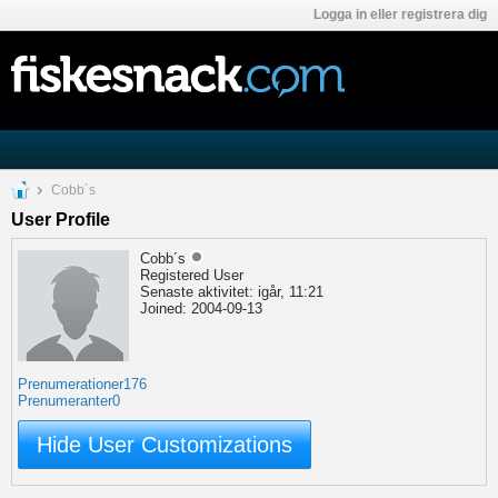
Logga in eller registrera dig
Cobb´s
User Profile
Cobb´s
Registered User
Senaste aktivitet: igår, 11:21
Joined: 2004-09-13
Prenumerationer
176
Prenumeranter
0
Hide User Customizations