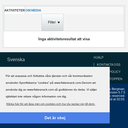
AKTIVITETER
OM
MEDIA
Filter
Inga aktivitetsresultat att visa
HJÄLP
Svenska
KONTAKTA OSS
COOKIEPOLICY
För att anpassa och förbättra våra tjänster och vår kommunikation
GÅ TILL TOPPEN
använder Sportfiskarna ”cookies” på www.fiskesnack.com.Genom att
Copyright ©2002 - 2021, FiskeSnack.com. Grundad 2002 av Anders Bergman.
använda dig av www.fiskesnack.com så godkänner du detta. Vi säljer
Powered by
vBulletin®
Version 5.7.5
Copyright © 2026 MH Sub I, LLC dba vBulletin. All rights reserved.
självklart inte vidare någon information om dig.
All times are GMT+1. This page was generated at 02:03.
Klicka här för att läsa mer om cookies och hur du tackar nej till dem.
Det är okej