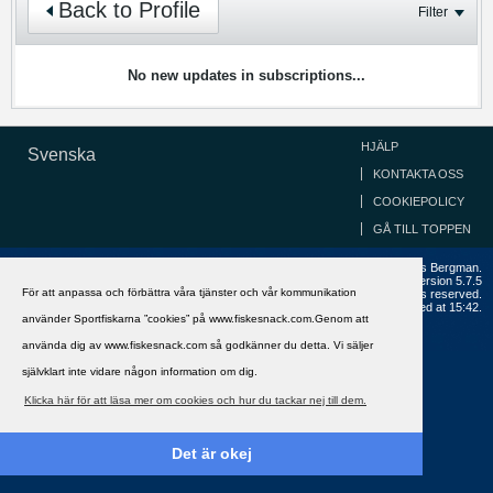
Back to Profile
Filter
No new updates in subscriptions...
HJÄLP
Svenska
KONTAKTA OSS
COOKIEPOLICY
GÅ TILL TOPPEN
Copyright ©2002 - 2021, FiskeSnack.com. Grundad 2002 av Anders Bergman.
Powered by
vBulletin®
Version 5.7.5
För att anpassa och förbättra våra tjänster och vår kommunikation
Copyright © 2026 MH Sub I, LLC dba vBulletin. All rights reserved.
All times are GMT+1. This page was generated at 15:42.
använder Sportfiskarna ”cookies” på www.fiskesnack.com.Genom att
använda dig av www.fiskesnack.com så godkänner du detta. Vi säljer
självklart inte vidare någon information om dig.
Klicka här för att läsa mer om cookies och hur du tackar nej till dem.
Det är okej