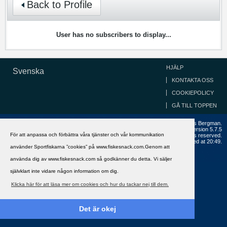
Back to Profile
User has no subscribers to display...
HJÄLP
Svenska
KONTAKTA OSS
COOKIEPOLICY
GÅ TILL TOPPEN
Copyright ©2002 - 2021, FiskeSnack.com. Grundad 2002 av Anders Bergman.
Powered by
vBulletin®
Version 5.7.5
För att anpassa och förbättra våra tjänster och vår kommunikation
Copyright © 2026 MH Sub I, LLC dba vBulletin. All rights reserved.
All times are GMT+1. This page was generated at 20:49.
använder Sportfiskarna ”cookies” på www.fiskesnack.com.Genom att
använda dig av www.fiskesnack.com så godkänner du detta. Vi säljer
självklart inte vidare någon information om dig.
Klicka här för att läsa mer om cookies och hur du tackar nej till dem.
Det är okej