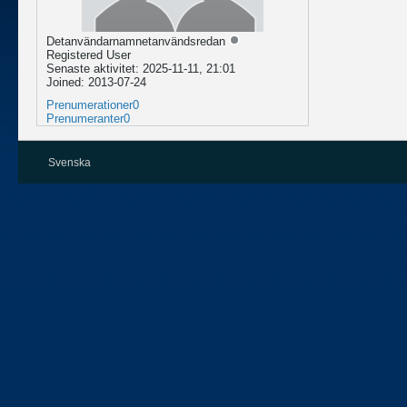
Detanvändarnamnetanvändsredan
Registered User
Senaste aktivitet: 2025-11-11, 21:01
Joined: 2013-07-24
Prenumerationer
0
Prenumeranter
0
Svenska