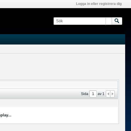
Logga in eller registrera dig
Sida
av
1
play...