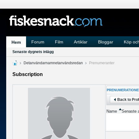
Forum
Film
Artiklar
Bloggar
Köp och
Hem
Senaste dygnets inlägg
Detanvändarnamnetanvändsredan
Prenumeranter
Subscription
PRENUMERATIONE
Back to Prof
Name
Senaste a