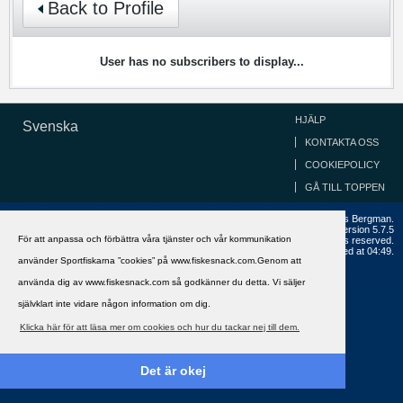
Back to Profile
User has no subscribers to display...
HJÄLP
Svenska
KONTAKTA OSS
COOKIEPOLICY
GÅ TILL TOPPEN
Copyright ©2002 - 2021, FiskeSnack.com. Grundad 2002 av Anders Bergman.
Powered by
vBulletin®
Version 5.7.5
För att anpassa och förbättra våra tjänster och vår kommunikation
Copyright © 2026 MH Sub I, LLC dba vBulletin. All rights reserved.
All times are GMT+1. This page was generated at 04:49.
använder Sportfiskarna ”cookies” på www.fiskesnack.com.Genom att
använda dig av www.fiskesnack.com så godkänner du detta. Vi säljer
självklart inte vidare någon information om dig.
Klicka här för att läsa mer om cookies och hur du tackar nej till dem.
Det är okej