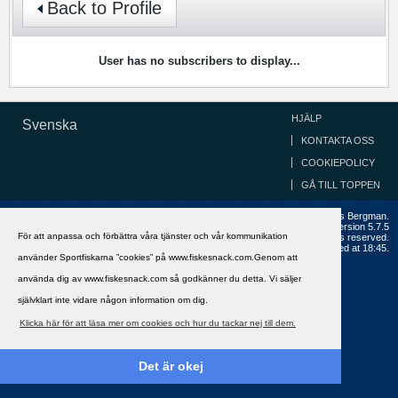
Back to Profile
User has no subscribers to display...
HJÄLP
Svenska
KONTAKTA OSS
COOKIEPOLICY
GÅ TILL TOPPEN
Copyright ©2002 - 2021, FiskeSnack.com. Grundad 2002 av Anders Bergman.
Powered by
vBulletin®
Version 5.7.5
För att anpassa och förbättra våra tjänster och vår kommunikation
Copyright © 2026 MH Sub I, LLC dba vBulletin. All rights reserved.
All times are GMT+1. This page was generated at 18:45.
använder Sportfiskarna ”cookies” på www.fiskesnack.com.Genom att
använda dig av www.fiskesnack.com så godkänner du detta. Vi säljer
självklart inte vidare någon information om dig.
Klicka här för att läsa mer om cookies och hur du tackar nej till dem.
Det är okej