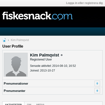
Logga in eller registrera dig
Kim Palmqvist
User Profile
Kim Palmqvist
Registered User
Senaste aktivitet: 2014-08-10, 16:52
Joined: 2013-10-27
Prenumerationer
0
Prenumeranter
0
AKTIVITETER
OM
MEDIA