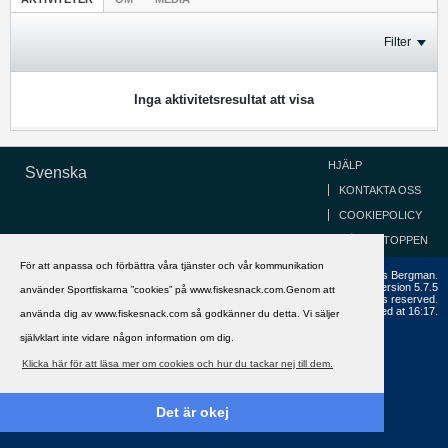
Filter
Inga aktivitetsresultat att visa
HJÄLP
Svenska
KONTAKTA OSS
COOKIEPOLICY
GÅ TILL TOPPEN
För att anpassa och förbättra våra tjänster och vår kommunikation
Copyright ©2002 - 2021, FiskeSnack.com. Grundad 2002 av Anders Bergman.
Powered by
vBulletin®
Version 5.7.5
använder Sportfiskarna ”cookies” på www.fiskesnack.com.Genom att
Copyright © 2026 MH Sub I, LLC dba vBulletin. All rights reserved.
All times are GMT+1. This page was generated at 16:17.
använda dig av www.fiskesnack.com så godkänner du detta. Vi säljer
självklart inte vidare någon information om dig.
Klicka här för att läsa mer om cookies och hur du tackar nej till dem.
Det är okej