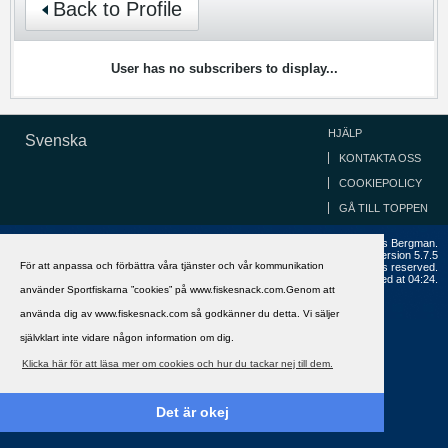
Back to Profile
User has no subscribers to display...
HJÄLP
Svenska
KONTAKTA OSS
COOKIEPOLICY
GÅ TILL TOPPEN
Copyright ©2002 - 2021, FiskeSnack.com. Grundad 2002 av Anders Bergman.
Powered by
vBulletin®
Version 5.7.5
För att anpassa och förbättra våra tjänster och vår kommunikation
Copyright © 2026 MH Sub I, LLC dba vBulletin. All rights reserved.
All times are GMT+1. This page was generated at 04:24.
använder Sportfiskarna ”cookies” på www.fiskesnack.com.Genom att
använda dig av www.fiskesnack.com så godkänner du detta. Vi säljer
självklart inte vidare någon information om dig.
Klicka här för att läsa mer om cookies och hur du tackar nej till dem.
Det är okej