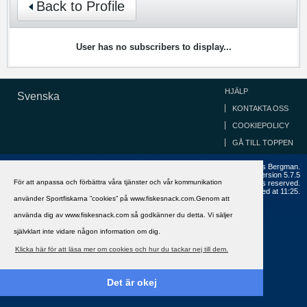
Back to Profile
User has no subscribers to display...
HJÄLP
Svenska
KONTAKTA OSS
COOKIEPOLICY
GÅ TILL TOPPEN
Copyright ©2002 - 2021, FiskeSnack.com. Grundad 2002 av Anders Bergman.
Powered by
vBulletin®
Version 5.7.5
För att anpassa och förbättra våra tjänster och vår kommunikation
Copyright © 2026 MH Sub I, LLC dba vBulletin. All rights reserved.
All times are GMT+1. This page was generated at 11:25.
använder Sportfiskarna ”cookies” på www.fiskesnack.com.Genom att
använda dig av www.fiskesnack.com så godkänner du detta. Vi säljer
självklart inte vidare någon information om dig.
Klicka här för att läsa mer om cookies och hur du tackar nej till dem.
Det är okej