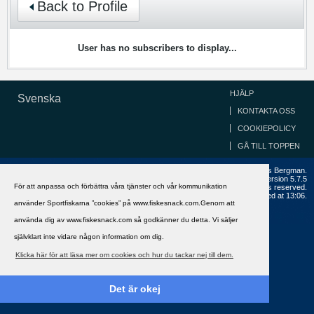
Back to Profile
User has no subscribers to display...
HJÄLP
Svenska
KONTAKTA OSS
COOKIEPOLICY
GÅ TILL TOPPEN
Copyright ©2002 - 2021, FiskeSnack.com. Grundad 2002 av Anders Bergman.
Powered by
vBulletin®
Version 5.7.5
För att anpassa och förbättra våra tjänster och vår kommunikation
Copyright © 2026 MH Sub I, LLC dba vBulletin. All rights reserved.
All times are GMT+1. This page was generated at 13:06.
använder Sportfiskarna ”cookies” på www.fiskesnack.com.Genom att
använda dig av www.fiskesnack.com så godkänner du detta. Vi säljer
självklart inte vidare någon information om dig.
Klicka här för att läsa mer om cookies och hur du tackar nej till dem.
Det är okej