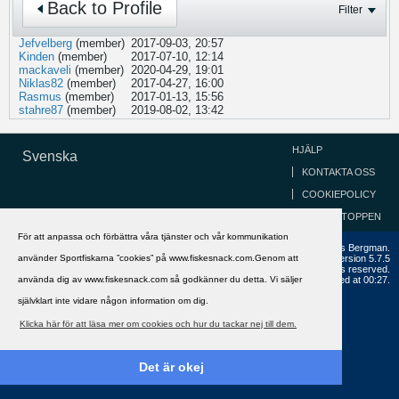
Back to Profile
Filter
Jefvelberg
(member)
2017-09-03, 20:57
Kinden
(member)
2017-07-10, 12:14
mackaveli
(member)
2020-04-29, 19:01
Niklas82
(member)
2017-04-27, 16:00
Rasmus
(member)
2017-01-13, 15:56
stahre87
(member)
2019-08-02, 13:42
HJÄLP
Svenska
KONTAKTA OSS
COOKIEPOLICY
GÅ TILL TOPPEN
För att anpassa och förbättra våra tjänster och vår kommunikation
Copyright ©2002 - 2021, FiskeSnack.com. Grundad 2002 av Anders Bergman.
använder Sportfiskarna ”cookies” på www.fiskesnack.com.Genom att
Powered by
vBulletin®
Version 5.7.5
Copyright © 2026 MH Sub I, LLC dba vBulletin. All rights reserved.
använda dig av www.fiskesnack.com så godkänner du detta. Vi säljer
All times are GMT+1. This page was generated at 00:27.
självklart inte vidare någon information om dig.
Klicka här för att läsa mer om cookies och hur du tackar nej till dem.
Det är okej