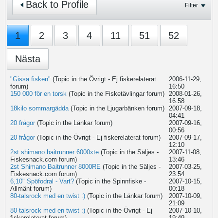
Back to Profile
Filter
1
2
3
4
11
51
52
Nästa
"Gissa fisken"
(Topic in the
Övrigt - Ej fiskerelaterat
2006-11-29,
forum)
16:50
150 000 för en torsk
(Topic in the
Fisketävlingar
forum)
2008-01-26,
16:58
18kilo sommargädda
(Topic in the
Ljugarbänken
forum)
2007-09-18,
04:41
20 frågor
(Topic in the
Länkar
forum)
2007-09-16,
00:56
20 frågor
(Topic in the
Övrigt - Ej fiskerelaterat
forum)
2007-09-17,
12:10
2st shimano baitrunner 6000xte
(Topic in the
Säljes -
2007-11-08,
Fiskesnack.com
forum)
13:46
2st Shimano Baitrunner 8000RE
(Topic in the
Säljes -
2007-03-25,
Fiskesnack.com
forum)
23:54
6,10" Spöfodral - Vart?
(Topic in the
Spinnfiske -
2007-10-15,
Allmänt
forum)
00:18
80-talsrock med en twist :)
(Topic in the
Länkar
forum)
2007-10-09,
21:09
80-talsrock med en twist :)
(Topic in the
Övrigt - Ej
2007-10-10,
fiskerelaterat
forum)
19:49