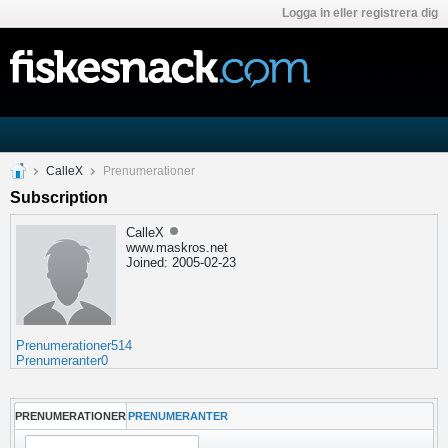
Logga in eller registrera dig
CalleX
Prenumerationer
Subscription
CalleX
www.maskros.net
Joined: 2005-02-23
Prenumerationer
514
Prenumeranter
0
PRENUMERATIONER
PRENUMERANTER