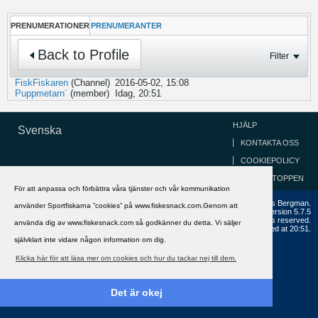
PRENUMERATIONER
PRENUMERANTER
Back to Profile
Filter
FiskFiskaren
(Channel)
2016-05-02, 15:08
Puppmetarn´
(member)
Idag, 20:51
HJÄLP
Svenska
KONTAKTA OSS
COOKIEPOLICY
GÅ TILL TOPPEN
För att anpassa och förbättra våra tjänster och vår kommunikation
Copyright ©2002 - 2021, FiskeSnack.com. Grundad 2002 av Anders Bergman.
använder Sportfiskarna ”cookies” på www.fiskesnack.com.Genom att
Powered by
vBulletin®
Version 5.7.5
Copyright © 2026 MH Sub I, LLC dba vBulletin. All rights reserved.
använda dig av www.fiskesnack.com så godkänner du detta. Vi säljer
All times are GMT+1. This page was generated at 20:51.
självklart inte vidare någon information om dig.
Klicka här för att läsa mer om cookies och hur du tackar nej till dem.
Det är okej