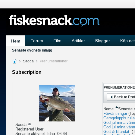
Forum
Film
Artiklar
Bloggar
Köp och
Hem
Senaste dygnets inlägg
Sadda
Prenumerationer
Subscription
PRENUMERATIONE
Back to Prof
Name
Senaste a
Förväntningar
(To
Garageloppis rull
God jul mina vänne
Sadda
God jul mina vänne
Registered User
Gott & Blandat-
(
Senaste aktivitet: Idag, 06:44