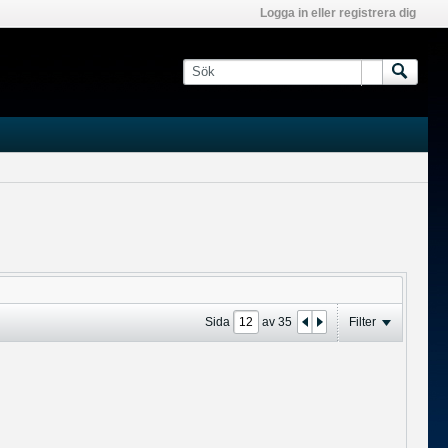
Logga in eller registrera dig
Sida
av
35
Filter