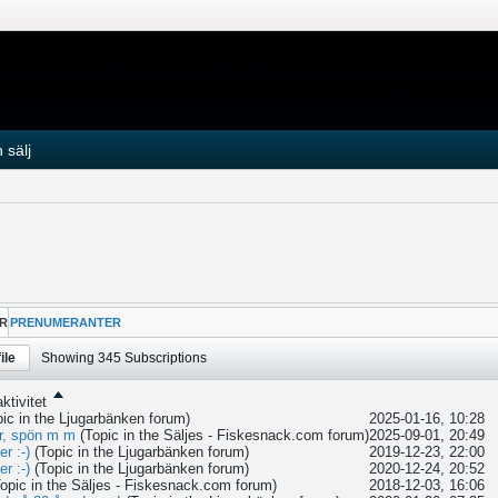
 sälj
R
PRENUMERANTER
ile
Showing
345
Subscriptions
ktivitet
pic in the
Ljugarbänken
forum)
2025-01-16, 10:28
ar, spön m m
(Topic in the
Säljes - Fiskesnack.com
forum)
2025-09-01, 20:49
r :-)
(Topic in the
Ljugarbänken
forum)
2019-12-23, 22:00
r :-)
(Topic in the
Ljugarbänken
forum)
2020-12-24, 20:52
Topic in the
Säljes - Fiskesnack.com
forum)
2018-12-03, 16:06