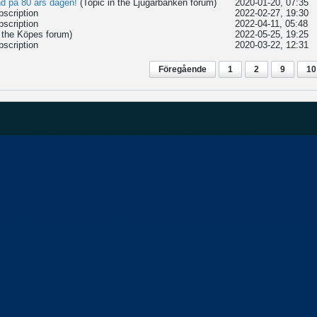
nd på 80 års dagen!
(Topic in the
Ljugarbänken
forum)
2020-01-20, 07:35
bscription
2022-02-27, 19:30
bscription
2022-04-11, 05:48
n the
Köpes
forum)
2022-05-25, 19:25
bscription
2020-03-22, 12:31
Föregående
1
2
9
10