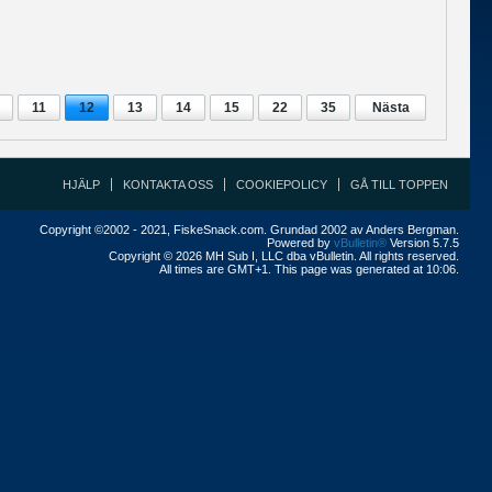
11
12
13
14
15
22
35
Nästa
HJÄLP
KONTAKTA OSS
COOKIEPOLICY
GÅ TILL TOPPEN
Copyright ©2002 - 2021, FiskeSnack.com. Grundad 2002 av Anders Bergman.
Powered by
vBulletin®
Version 5.7.5
Copyright © 2026 MH Sub I, LLC dba vBulletin. All rights reserved.
All times are GMT+1. This page was generated at 10:06.