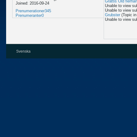
Grattis Old fierha
Joined: 2016-09-24
Unable to view su
Unable to view su
Prenumerationer
345
Grubster
(Topic i
Prenumeranter
0
Unable to view su
Svenska