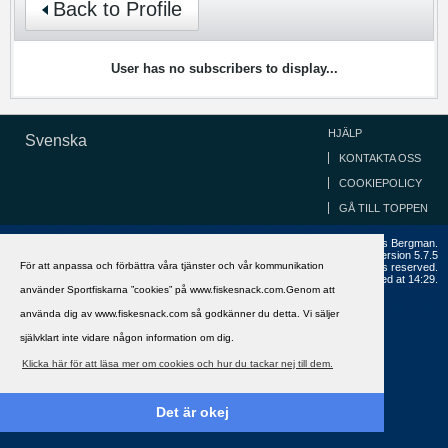
Back to Profile
User has no subscribers to display...
HJÄLP
Svenska
KONTAKTA OSS
COOKIEPOLICY
GÅ TILL TOPPEN
Copyright ©2002 - 2021, FiskeSnack.com. Grundad 2002 av Anders Bergman.
Powered by
vBulletin®
Version 5.7.5
För att anpassa och förbättra våra tjänster och vår kommunikation
Copyright © 2026 MH Sub I, LLC dba vBulletin. All rights reserved.
All times are GMT+1. This page was generated at 14:29.
använder Sportfiskarna ”cookies” på www.fiskesnack.com.Genom att
använda dig av www.fiskesnack.com så godkänner du detta. Vi säljer
självklart inte vidare någon information om dig.
Klicka här för att läsa mer om cookies och hur du tackar nej till dem.
Det är okej