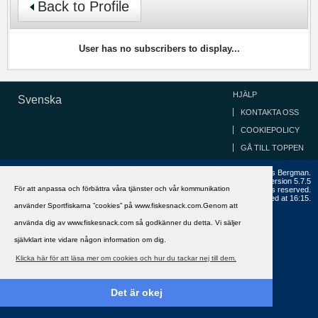
Back to Profile
User has no subscribers to display...
HJÄLP
Svenska
KONTAKTA OSS
COOKIEPOLICY
GÅ TILL TOPPEN
Copyright ©2002 - 2021, FiskeSnack.com. Grundad 2002 av Anders Bergman.
Powered by
vBulletin®
Version 5.7.5
För att anpassa och förbättra våra tjänster och vår kommunikation
Copyright © 2026 MH Sub I, LLC dba vBulletin. All rights reserved.
All times are GMT+1. This page was generated at 16:15.
använder Sportfiskarna ”cookies” på www.fiskesnack.com.Genom att
använda dig av www.fiskesnack.com så godkänner du detta. Vi säljer
självklart inte vidare någon information om dig.
Klicka här för att läsa mer om cookies och hur du tackar nej till dem.
Det är okej