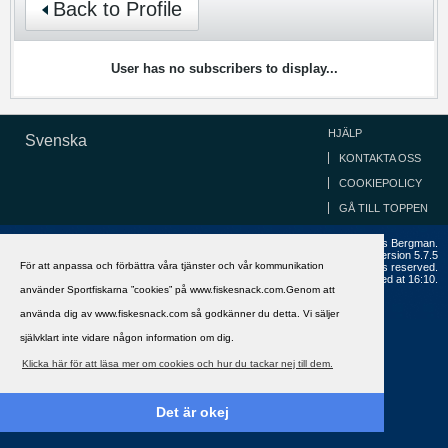
Back to Profile
User has no subscribers to display...
HJÄLP
Svenska
KONTAKTA OSS
COOKIEPOLICY
GÅ TILL TOPPEN
Copyright ©2002 - 2021, FiskeSnack.com. Grundad 2002 av Anders Bergman.
Powered by
vBulletin®
Version 5.7.5
För att anpassa och förbättra våra tjänster och vår kommunikation
Copyright © 2026 MH Sub I, LLC dba vBulletin. All rights reserved.
All times are GMT+1. This page was generated at 16:10.
använder Sportfiskarna ”cookies” på www.fiskesnack.com.Genom att
använda dig av www.fiskesnack.com så godkänner du detta. Vi säljer
självklart inte vidare någon information om dig.
Klicka här för att läsa mer om cookies och hur du tackar nej till dem.
Det är okej