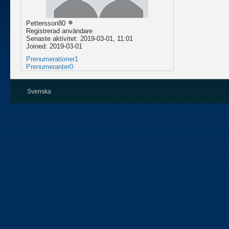
Pettersson80
Registrerad användare
Senaste aktivitet: 2019-03-01, 11:01
Joined: 2019-03-01
Prenumerationer
1
Prenumeranter
0
Svenska