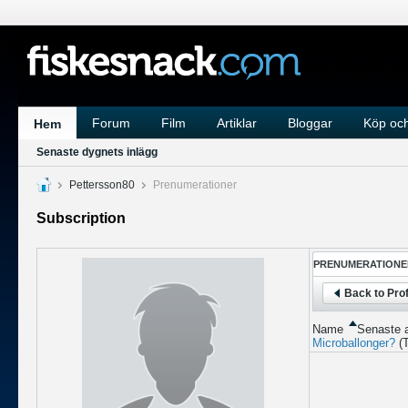
Forum
Film
Artiklar
Bloggar
Köp och
Hem
Senaste dygnets inlägg
Pettersson80
Prenumerationer
Subscription
PRENUMERATIONE
Back to Prof
Name
Senaste a
Microballonger?
(