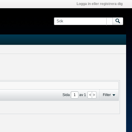
Logga in eller registrera dig
Sida
av
1
Filter