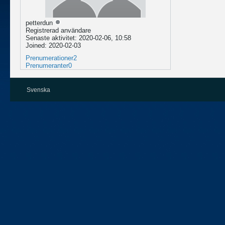
petterdun
Registrerad användare
Senaste aktivitet: 2020-02-06, 10:58
Joined: 2020-02-03
Prenumerationer
2
Prenumeranter
0
Svenska