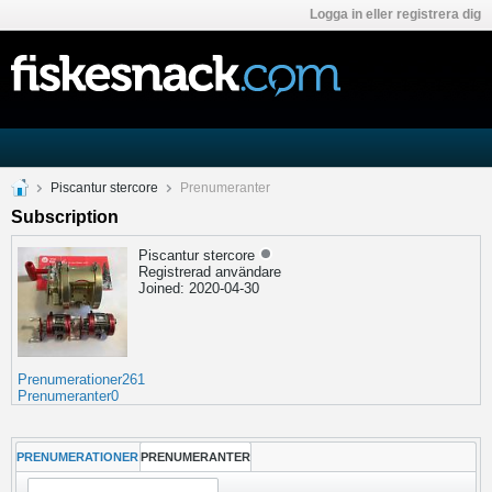
Logga in eller registrera dig
Piscantur stercore
Prenumeranter
Subscription
Piscantur stercore
Registrerad användare
Joined: 2020-04-30
Prenumerationer
261
Prenumeranter
0
PRENUMERATIONER
PRENUMERANTER