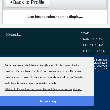
Back to Profile
User has no subscribers to display...
HJÄLP
Svenska
KONTAKTA OSS
COOKIEPOLICY
GÅ TILL TOPPEN
Copyright ©2002 - 2021, FiskeSnack.com. Grundad 2002 av Anders Bergman.
Powered by
vBulletin®
Version 5.7.5
För att anpassa och förbättra våra tjänster och vår kommunikation
Copyright © 2026 MH Sub I, LLC dba vBulletin. All rights reserved.
All times are GMT+1. This page was generated at 19:42.
använder Sportfiskarna ”cookies” på www.fiskesnack.com.Genom att
använda dig av www.fiskesnack.com så godkänner du detta. Vi säljer
självklart inte vidare någon information om dig.
Klicka här för att läsa mer om cookies och hur du tackar nej till dem.
Det är okej