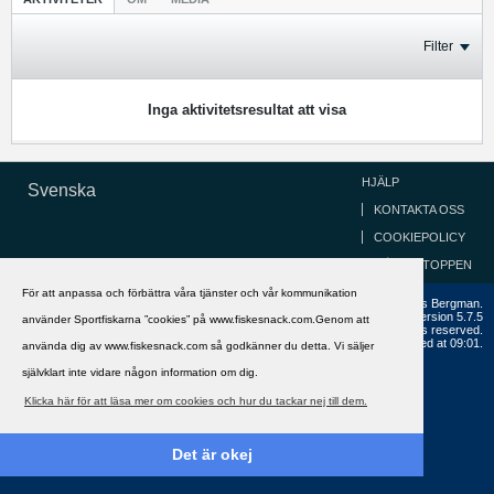
Filter
Inga aktivitetsresultat att visa
HJÄLP
Svenska
KONTAKTA OSS
COOKIEPOLICY
GÅ TILL TOPPEN
För att anpassa och förbättra våra tjänster och vår kommunikation
Copyright ©2002 - 2021, FiskeSnack.com. Grundad 2002 av Anders Bergman.
Powered by
vBulletin®
Version 5.7.5
använder Sportfiskarna ”cookies” på www.fiskesnack.com.Genom att
Copyright © 2026 MH Sub I, LLC dba vBulletin. All rights reserved.
All times are GMT+1. This page was generated at 09:01.
använda dig av www.fiskesnack.com så godkänner du detta. Vi säljer
självklart inte vidare någon information om dig.
Klicka här för att läsa mer om cookies och hur du tackar nej till dem.
Det är okej