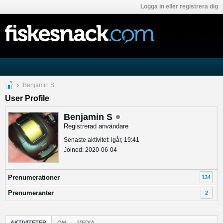
Logga in eller registrera dig
Benjamin S
User Profile
Benjamin S
Registrerad användare
Senaste aktivitet: igår, 19:41
Joined: 2020-06-04
Prenumerationer
134
Prenumeranter
2
AKTIVITETER
OM
MEDIA