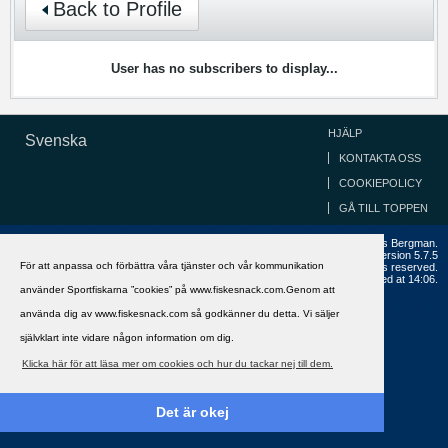
Back to Profile
User has no subscribers to display...
HJÄLP
Svenska
KONTAKTA OSS
COOKIEPOLICY
GÅ TILL TOPPEN
Copyright ©2002 - 2021, FiskeSnack.com. Grundad 2002 av Anders Bergman.
Powered by
vBulletin®
Version 5.7.5
För att anpassa och förbättra våra tjänster och vår kommunikation
Copyright © 2026 MH Sub I, LLC dba vBulletin. All rights reserved.
All times are GMT+1. This page was generated at 14:06.
använder Sportfiskarna ”cookies” på www.fiskesnack.com.Genom att
använda dig av www.fiskesnack.com så godkänner du detta. Vi säljer
självklart inte vidare någon information om dig.
Klicka här för att läsa mer om cookies och hur du tackar nej till dem.
Det är okej