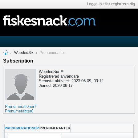
Logga in eller registrera dig
WeededSix
Prenumeranter
Subscription
WeededSix
Registrerad användare
Senaste aktivitet: 2023-06-09, 09:12
Joined: 2020-08-17
Prenumerationer
7
Prenumeranter
0
PRENUMERATIONER
PRENUMERANTER