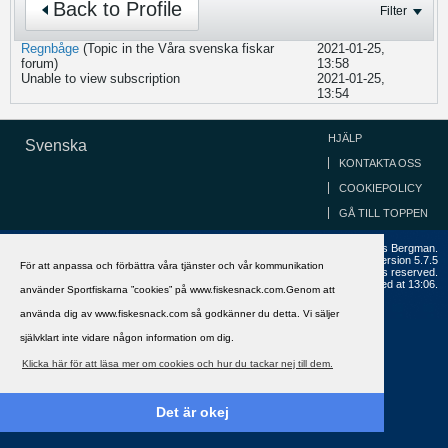
Back to Profile
Filter
Regnbåge
(Topic in the
Våra svenska fiskar
2021-01-25,
forum)
13:58
Unable to view subscription
2021-01-25,
13:54
HJÄLP
Svenska
KONTAKTA OSS
COOKIEPOLICY
GÅ TILL TOPPEN
Copyright ©2002 - 2021, FiskeSnack.com. Grundad 2002 av Anders Bergman.
Powered by
vBulletin®
Version 5.7.5
För att anpassa och förbättra våra tjänster och vår kommunikation
Copyright © 2026 MH Sub I, LLC dba vBulletin. All rights reserved.
All times are GMT+1. This page was generated at 13:06.
använder Sportfiskarna ”cookies” på www.fiskesnack.com.Genom att
använda dig av www.fiskesnack.com så godkänner du detta. Vi säljer
självklart inte vidare någon information om dig.
Klicka här för att läsa mer om cookies och hur du tackar nej till dem.
Det är okej