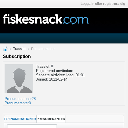
Logga in eller registrera dig
Trasslet
Prenumeranter
Subscription
Trasslet
Registrerad användare
Senaste aktivitet: Idag, 01:01
Joined: 2021-02-14
Prenumerationer
28
Prenumeranter
0
PRENUMERATIONER
PRENUMERANTER