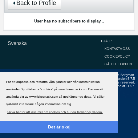
Back to Profile
User has no subscribers to display...
HJÄLP
Svenska
KONTAKTA OSS
COOKIEPOLICY
GÅ TILL TOPPEN
Copyright ©2002 - 2021, FiskeSnack.com. Grundad 2002 av Anders Bergman.
Powered by
vBulletin®
Version 5.7.5
För att anpassa och förbättra våra tjänster och vår kommunikation
Copyright © 2026 MH Sub I, LLC dba vBulletin. All rights reserved.
All times are GMT+1. This page was generated at 11:57.
använder Sportfiskarna ”cookies” på www.fiskesnack.com.Genom att
använda dig av www.fiskesnack.com så godkänner du detta. Vi säljer
självklart inte vidare någon information om dig.
Klicka här för att läsa mer om cookies och hur du tackar nej till dem.
Det är okej